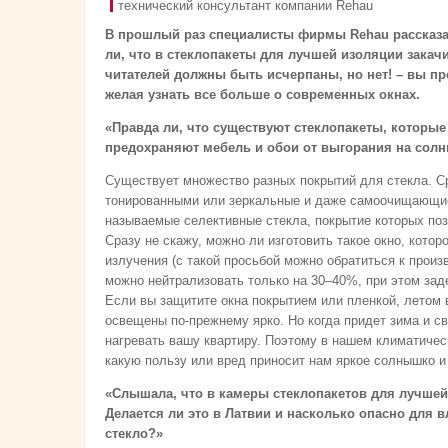
технический консультант компании Rehau
В прошлый раз специалисты фирмы Rehau рассказа
ли, что в стеклопакеты для лучшей изоляции закач
читателей должны быть исчерпаны, но нет! – вы п
желая узнать все больше о современных окнах.
«Правда ли, что существуют стеклопакеты, которы
предохраняют мебель и обои от выгорания на солнц
Существует множество разных покрытий для стекла. Ср
тонированными или зеркальные и даже самоочищающи
называемые селективные стекла, покрытие которых поз
Сразу не скажу, можно ли изготовить такое окно, кото
излучения (с такой просьбой можно обратиться к произ
можно нейтрализовать только на 30–40%, при этом зад
Если вы защитите окна покрытием или пленкой, летом 
освещены по-прежнему ярко. Но когда придет зима и с
нагревать вашу квартиру. Поэтому в нашем климатичес
какую пользу или вред приносит нам яркое солнышко и
«Слышала, что в камеры стеклопакетов для лучшей
Делается ли это в Латвии и насколько опасно для в
стекло?»