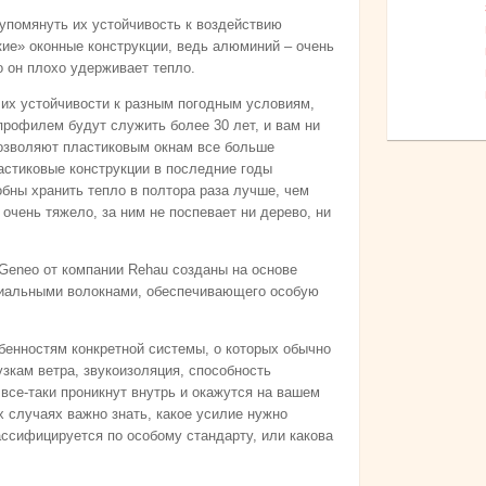
помянуть их устойчивость к воздействию
ие» оконные конструкции, ведь алюминий – очень
о он плохо удерживает тепло.
их устойчивости к разным погодным условиям,
профилем будут служить более 30 лет, и вам ни
позволяют пластиковым окнам все больше
астиковые конструкции в последние годы
обны хранить тепло в полтора раза лучше, чем
очень тяжело, за ним не поспевает ни дерево, ни
Geneo от компании Rehau созданы на основе
циальными волокнами, обеспечивающего особую
бенностям конкретной системы, о которых обычно
узкам ветра, звукоизоляция, способность
 все-таки проникнут внутрь и окажутся на вашем
х случаях важно знать, какое усилие нужно
ассифицируется по особому стандарту, или какова