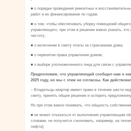
■ о порядке проведения ремонтных и восстановительн
работ и их финансированиe по годам;
■ о том, чтобы обеспечивать уборку помещений общего
управляющего, при этом в решении важно указать, кто 
чистоту;
■ о включении в смету платы за страхование дома;
■ о перенятии права управления домом;
■ о выборе уполномоченного лица для связи с управл
Предположим, что управляющий сообщил нам о нам
2025 году, но мы с этим не согласны. Как действо
– Владельцы квартир имеют право в течение шести нед
смету, принять общее решение и оспорить предложенну
Но при этом важно понимать, что общность собственни
■ не может отказаться от выполнения управляющим об
словами, не получится сэкономить, например, на техн
лифта);