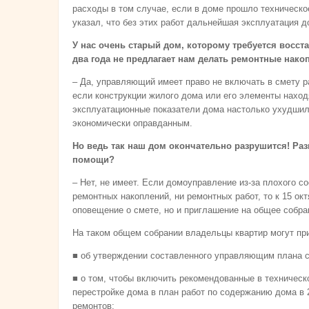
расходы в том случае, если в доме прошло техническо
указал, что без этих работ дальнейшая эксплуатация 
У нас очень старый дом, которому требуется восст
два года не предлагает нам делать ремонтные нако
– Да, управляющий имеет право не включать в смету р
если конструкции жилого дома или его элементы наход
эксплуатационные показатели дома настолько ухудшили
экономически оправданным.
Но ведь так наш дом окончательно разрушится! Раз
помощи?
– Нет, не имеет. Если домоуправление из-за плохого с
ремонтных накоплений, ни ремонтных работ, то к 15 ок
оповещение о смете, но и приглашение на общее собра
На таком общем собрании владельцы квартир могут пр
■ об утверждении составленного управляющим плана с
■ о том, чтобы включить рекомендованные в техничес
перестройке дома в план работ по содержанию дома в 
ремонтов;