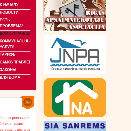
К НАЧАЛУ
НОВОСТИ
ЕСТЬ
ПРОБЛЕМА!
ДОМОУПРАВЛЕНИЕ
КОММУНАЛЬНЫЕ
УСЛУГИ
ТАРИФЫ
САМОУПРАВЛЕНИЯ
ЗАКОНЫ
ДЛЯ ДОМА
После реновации
14 лет: какие
выводы сделали