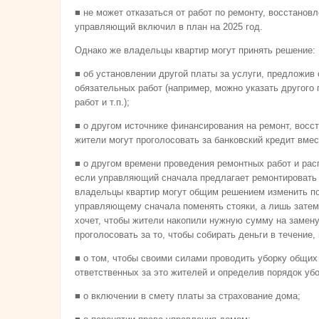
■ не может отказаться от работ по ремонту, восстанов
управляющий включил в план на 2025 год.
Однако же владельцы квартир могут принять решение:
■ об установлении другой платы за услуги, предложив
обязательных работ (например, можно указать другого 
работ и т.п.);
■ о другом источнике финансирования на ремонт, восс
жители могут проголосовать за банковский кредит вмес
■ о другом времени проведения ремонтных работ и ра
если управляющий сначала предлагает ремонтировать к
владельцы квартир могут общим решением изменить по
управляющему сначала поменять стояки, а лишь затем
хочет, чтобы жители накопили нужную сумму на замену 
проголосовать за то, чтобы собирать деньги в течение, 
■ о том, чтобы своими силами проводить уборку общих
ответственных за это жителей и определив порядок убо
■ о включении в смету платы за страхование дома;