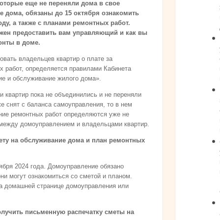
которые еще не переняли дома в свое
 дома, обязаны до 15 октября ознакомить
ду, а также с планами ремонтных работ.
жен предоставить вам управляющий и как вы
онты в доме.
вать владельцев квартир о плате за
х работ, определяется правилами Кабинета
ие и обслуживание жилого дома».
и квартир пока не объединились и не переняли
е снят с баланса самоуправления, то в нем
ние ремонтных работ определяются уже не
 между домоуправлением и владельцами квартир.
ету на обслуживание дома и план ремонтных
тября 2024 года. Домоуправление обязано
ни могут ознакомиться со сметой и планом.
на домашней странице домоуправления или
получить письменную распечатку сметы на