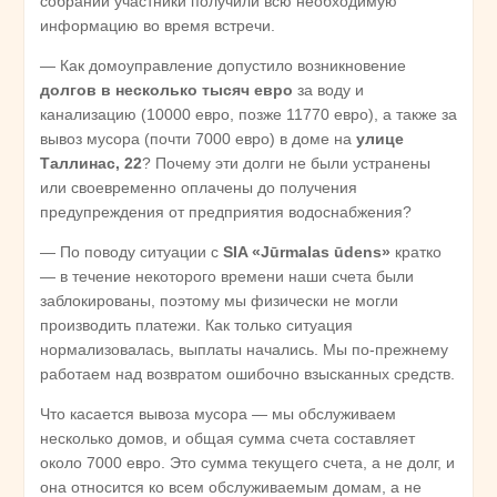
собрании участники получили всю необходимую
информацию во время встречи.
— Как домоуправление допустило возникновение
долгов в несколько тысяч евро
за воду и
канализацию (10000 евро, позже 11770 евро), а также за
вывоз мусора (почти 7000 евро) в доме на
улице
Таллинас, 22
? Почему эти долги не были устранены
или своевременно оплачены до получения
предупреждения от предприятия водоснабжения?
— По поводу ситуации с
SIA
«J
ūrmalas
ūdens
»
кратко
— в течение некоторого времени наши счета были
заблокированы, поэтому мы физически не могли
производить платежи. Как только ситуация
нормализовалась, выплаты начались. Мы по-прежнему
работаем над возвратом ошибочно взысканных средств.
Что касается вывоза мусора — мы обслуживаем
несколько домов, и общая сумма счета составляет
около 7000 евро. Это сумма текущего счета, а не долг, и
она относится ко всем обслуживаемым домам, а не