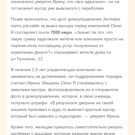
изначально уверяла Ирину, что «все идеально», но на
тот момент мусор уже вывозился с перебоями.
Позже выяснилось, что долг домоуправления Jūrmalas
namu pārvalde за вывоз мусора перед компанией Clean
R составляет почти
7000 евро
. «Значит ли это, что
такую сумму задолжали жители или компания просто не
перечисляла поставщику услуг полученные от
юрмальчан деньги?» спрашивают жители дома по
ул.Таллинас, 22.
В течение 2,5 лет управляющая компания не
занималась ни должниками, ни поддержанием порядка,
считает Ирина. Машины Clean R сталкивались с
завалами мусора, фотографировали их и отправляли
фото в домоуправление, которое, в свою очередь,
получало штрафы. «В результате дворник на своей
машине приезжал и куда-то вывозил крупный мусор,
который был навален у подъездов», — уверяет Ирина.
Кроме того, жильцам пришлось самостоятельно решать
проблему с крысами, которые разрыли землю возле