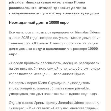
pārvalde. Инициативная жительница Ирина
рассказала, что жителей тревожат долги за
коммунальные услуги и игнорирование нужд дома.
Неожиданный долг в 10000 евро
Все началось с письма от предприятия Jūrmalas Ūdens
в июне 2025 года, которое получили жители дома по ул.
Таллинас, 22 в Юрмале. В нем сообщалось об общем
долге дома
за воду и канализацию
в размере
10000
евро
.
«Соседи проявили пассивность, месяц не реагировали
на это письмо. Я чисто случайно узнала об этом только
через полтора месяца», — вспоминает Ирина.
На первых порах Юлия Скуридина, руководитель
управляющей компании Jūrmalas namu pārvalde,
утверждала, что долг касается лишь одного подъезда.
Однако звонок Ирины юристу Jūrmalas Ūdens прояснил
ситуацию: «Мне сказали: «Нет, у вас многоквартирный