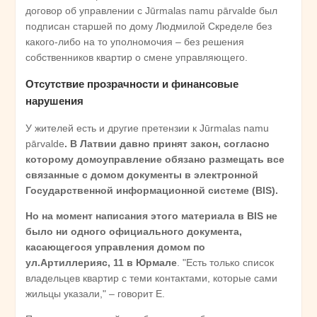
договор об управлении с Jūrmalas namu pārvalde был
подписан старшей по дому Людмилой Скределе без
какого-либо на то уполномочия – без решения
собственников квартир о смене управляющего.
Отсутствие прозрачности и финансовые
нарушения
У жителей есть и другие претензии к Jūrmalas namu
pārvalde
. В Латвии давно принят закон, согласно
которому домоуправление обязано размещать все
связанные с домом документы в электронной
Государственной информационной системе (BIS
).
Но на момент написания этого материала в BIS
не
было ни одного официального документа,
касающегося управления домом по
ул.Артиллерияс, 11 в Юрмале
. "Есть только список
владельцев квартир с теми контактами, которые сами
жильцы указали," – говорит Е.