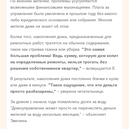
По мнению жителей, проблемы усугубляются
возможными финансовыми махинациями. Плата за
управление была увеличена в прошлом году без какого-
либо юридического основания или собрания. Многие
жители даже не знают об этом.
Более того, накопления дома, предназначенные для
ремонтных работ, тратятся на обычное содержание,
такое как стрижка газона или уборка.
"Это самая
большая проблема! Ведь сумму, которую дом копит
на определенные ремонты, нельзя трогать без
решения собственников квартир,"
– возмущается Е.
В результате, накопления дома постоянно близки к нулю
или даже в минусе.
"Такое ощущение, что эти деньги
просто разбазарены,"
– уверена читательница.
За домом с начала года появлялись долги за воду.
"Домоуправление может просто не перечислять деньги
жителей за воду несколько месяцев," – объясняет
Эвелина.