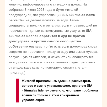
конечно, информирована о ситуации в домах. На
собрании 3 июля 2025 года в Думе жителей
предупредили, что управляющий
SIA
«J
ūrmalas
namu
p
ārvalde
»
не делает платежи за воду. Также
специалисты пояснили жителям: если управляющий не
перечисляет деньги за коммунальные услуги, то
SIA
«J
ūrmalas
ūdens
» обратится в суд не против
домоуправа, а против самого сообщества
собственников
квартир (то есть если домоуправ снова
вовремя не перечислит плату за воду или вывоз мусора,
полученную от жителей, и исчезнет или обанкротится,
то водоканал или мусорная компания будет требовать
от владельцев квартир повторную оплату счета –
прим.ред.).
Жителей призвали немедленно рассмотреть
вопрос о смене управляющего, при этом SIA
«Jūrmalas ūdens» отметило, что такие проблемы
возникли только с этим конкретным
управляющим.