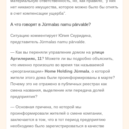
материальную ответственность, но, как правило, "у них
нет никакого имущества, которое можно было бы отнять
в счет компенсации ущерба".
А что говорят в Jūrmalas namu pārvalde?
Ситуацию комментирует Юлия Скуридина,
представитель Jūrmalas namu pārvalde.
— Как вы переняли управление домом на
улице
Артилерияс, 11
? Можете ли вы подробно объяснить,
что именно произошло во время так называемой
«реорганизации»
Home
Holding
J
ūrmala
, о которой
жители этого дома были проинформированы в марте?
Почему это не отражено в публичных реестрах как
смена названия, выделение или передача долей
предприятия?
— Основная причина, по которой мы
проинформировали жителей о смене компании,
заключается в том, что в тот период предприятию
необходимо было зарегистрироваться в качестве