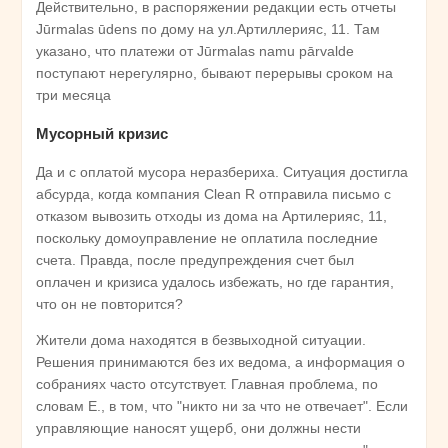
Действительно, в распоряжении редакции есть отчеты
Jūrmalas ūdens по дому на ул.Артиллерияс, 11. Там
указано, что платежи от Jūrmalas namu pārvalde
поступают нерегулярно, бывают перерывы сроком на
три месяца
Мусорный кризис
Да и с оплатой мусора неразбериха. Ситуация достигла
абсурда, когда компания Clean R отправила письмо с
отказом вывозить отходы из дома на Артилерияс, 11,
поскольку домоуправление не оплатила последние
счета. Правда, после предупреждения счет был
оплачен и кризиса удалось избежать, но где гарантия,
что он не повторится?
Жители дома находятся в безвыходной ситуации.
Решения принимаются без их ведома, а информация о
собраниях часто отсутствует. Главная проблема, по
словам Е., в том, что "никто ни за что не отвечает". Если
управляющие наносят ущерб, они должны нести