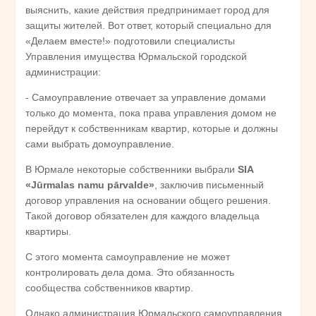
выяснить, какие действия предпринимает город для
защиты жителей. Вот ответ, который специально для
«Делаем вместе!» подготовили специалисты
Управления имущества Юрмальской городской
администрации:
- Самоуправление отвечает за управление домами
только до момента, пока права управления домом не
перейдут к собственникам квартир, которые и должны
сами выбрать домоуправление.
В Юрмале некоторые собственники выбрали
SIA
«J
ūrmalas
namu
p
ārvalde
»
, заключив письменный
договор управления на основании общего решения.
Такой договор обязателен для каждого владельца
квартиры.
С этого момента самоуправление не может
контролировать дела дома. Это обязанность
сообщества собственников квартир.
Однако администрация Юрмальского самоуправления,