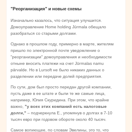
"Реорганизация" и новые схемы
Изначально казалось, что ситуация улучшится.
Домоуправление Home holding Jūrmala обещало
разобраться со старыми долгами.
Однако в прошлом году, примерно в марте, жителям
пришло по электронной почте уведомление о
"реорганизации" домоуправления и необходимости
отныне вносить платежи на счет Jūrmalas namu
pārvalde. Но в Lursoft не было никаких данных о
разделении или передаче долей предприятия.
По сути, дом был просто передан другой компании,
пусть даже в ее штате и были те же самые лица,
например, Юлия Скуридина. При этом, что крайне
важно,
"у всех этих компаний есть налоговые
долги,"
– подчеркнула Е., упомянув о долгах в 7-10
тысяч евро при годовом обороте около 40 тысяч.
Самое вопиющее, по словам Эвелины, это то, что