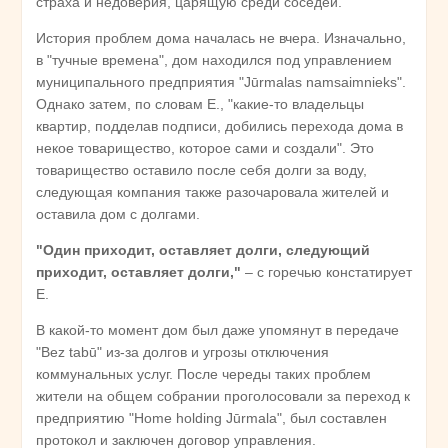
страха и недоверия, царящую среди соседей.
История проблем дома началась не вчера. Изначально,
в "тучные времена", дом находился под управлением
муниципального предприятия "Jūrmalas namsaimnieks".
Однако затем, по словам Е., "какие-то владельцы
квартир, подделав подписи, добились перехода дома в
некое товарищество, которое сами и создали". Это
товарищество оставило после себя долги за воду,
следующая компания также разочаровала жителей и
оставила дом с долгами.
"Один приходит, оставляет долги, следующий
приходит, оставляет долги,"
– с горечью констатирует
Е.
В какой-то момент дом был даже упомянут в передаче
"Bez tabū" из-за долгов и угрозы отключения
коммунальных услуг. После череды таких проблем
жители на общем собрании проголосовали за переход к
предприятию "Home holding Jūrmala", был составлен
протокол и заключен договор управления.