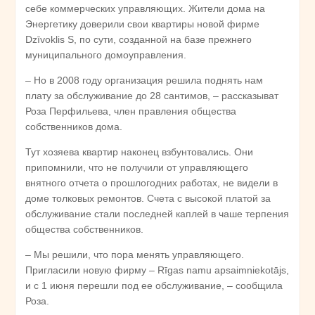
себе коммерческих управляющих. Жители дома на
Энергетику доверили свои квартиры новой фирме
Dzīvoklis S, по сути, созданной на базе прежнего
муниципального домоуправления.
– Но в 2008 году организация решила поднять нам
плату за обслуживание до 28 сантимов, – рассказыват
Роза Перфильева, член правления общества
собственников дома.
Тут хозяева квартир наконец взбунтовались. Они
припомнили, что не получили от управляющего
внятного отчета о прошлогодних работах, не видели в
доме толковых ремонтов. Счета с высокой платой за
обслуживание стали последней каплей в чаше терпения
общества собственников.
– Мы решили, что пора менять управляющего.
Пригласили новую фирму – Rīgas namu apsaimniekotājs,
и с 1 июня перешли под ее обслуживание, – сообщила
Роза.