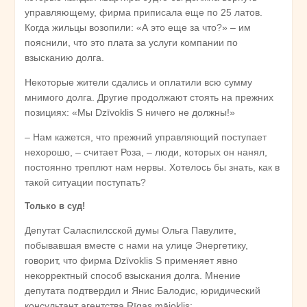
управляющему, фирма приписала еще по 25 латов.
Когда жильцы возопили: «А это еще за что?» – им
пояснили, что это плата за услуги компании по
взысканию долга.
Некоторые жители сдались и оплатили всю сумму
мнимого долга. Другие продолжают стоять на прежних
позициях: «Мы Dzīvoklis S ничего не должны!»
– Нам кажется, что прежний управляющий поступает
нехорошо, – считает Роза, – люди, которых он нанял,
постоянно треплют нам нервы. Хотелось бы знать, как в
такой ситуации поступать?
Только в суд!
Депутат Саласпилсской думы Ольга Павулите,
побывавшая вместе с нами на улице Энергетику,
говорит, что фирма Dzīvoklis S применяет явно
некорректный способ взыскания долга. Мнение
депутата подтвердил и Янис Балодис, юридический
консультант агентства Rīgas mājoklis: