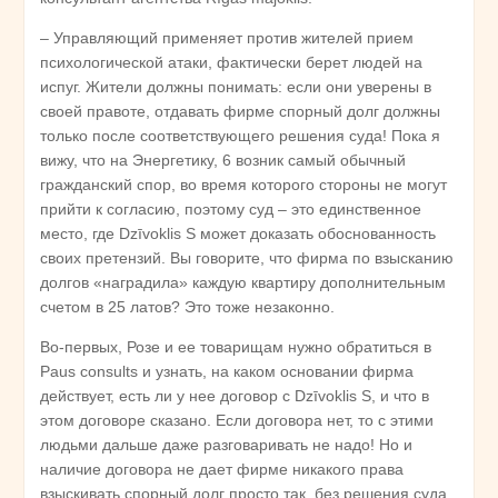
– Управляющий применяет против жителей прием
психологической атаки, фактически берет людей на
испуг. Жители должны понимать: если они уверены в
своей правоте, отдавать фирме спорный долг должны
только после соответствующего решения суда! Пока я
вижу, что на Энергетику, 6 возник самый обычный
гражданский спор, во время которого стороны не могут
прийти к согласию, поэтому суд – это единственное
место, где Dzīvoklis S может доказать обоснованность
своих претензий. Вы говорите, что фирма по взысканию
долгов «наградила» каждую квартиру дополнительным
счетом в 25 латов? Это тоже незаконно.
Во-первых, Розе и ее товарищам нужно обратиться в
Paus consults и узнать, на каком основании фирма
действует, есть ли у нее договор с Dzīvoklis S, и что в
этом договоре сказано. Если договора нет, то с этими
людьми дальше даже разговаривать не надо! Но и
наличие договора не дает фирме никакого права
взыскивать спорный долг просто так, без решения суда,