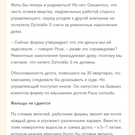
Жить бы теперь и радоваться! Но нет. Оказалось, что
часть хозяев квартир, недовольных работой старого
управляющего, перед уходом к другой компании не
оплатила Dzīvoklis S счета за ремонтные накопления
дома.
– Сейчас фирма утверждает, что эти деньги мы ей
задолжали, – говорит Роза, – разве это справедливо?
Ремонтные накопления принадлежат дому, поэтому мы
считаем, что ничего Dzīvoklis S не должны.
Обоснованность долга, повисшего на 30 квартирах, по-
хорошему следовало бы доказывать в суде. Но
управляющий поступил иначе. Он напустил на бывших
клиентов фирму по взысканию долгов Paus consults.
Жильцы не сдаются
По словам жителей, работники фирмы звонят им почти
каждый день и угрожают различными карами. Вместе с
этим невероятно выросла и сумма долга – к 5–7 латам,
которые каждая квартира будто бы должна вернуть