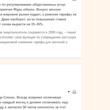
 по регулированию общественных услуг,
риятия Rīgas siltums. Вопрос вполне
на мировом рынке падает, а рижские тарифы на
 Даже наоборот, из-за повышения ставки
т снова вырасти на 15–16%.
а энергоносители сохранится в 2009 году, – пишет
 исполняет свои функции по утверждению растущих
 инициативой снижения тарифа для жителей и
це Слокас. Всегда вовремя оплачиваю
Но каждый месяц я должен оплачивать еще
у я заплатил 50 латов непонятно за что!