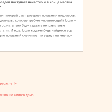
оседей поступает нечестно и в конце месяца
?
я, который сам проверяет показания водомеров.
и доплаты, которые требует управляющий? Если –
у и сознательно буду сдавать неправильные
платит. И еще. Если когда-нибудь найдется вор
цию показаний счетчиков, то вернут ли мне мои
рерасчет!»
уживание жилого дома