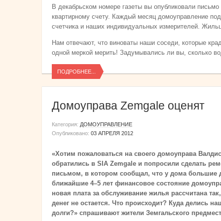
В декабрьском номере газеты вы опубликовали письмо 
квартирному счету. Каждый месяц домоуправление под
счетчика и наших индивидуальных измерителей. Жильц
Нам отвечают, что виноваты наши соседи, которые краду
одной меркой мерить! Задумывались ли вы, сколько в
ПОДРОБНЕЕ...
Домоуправа Zemgale оценят
Категория:
ДОМОУПРАВЛЕНИЕ
Опубликовано:
03 АПРЕЛЯ 2012
«Хотим пожаловаться на своего домоуправа Валдис
обратились в SIA Zemgale и попросили сделать рем
письмом, в котором сообщал, что у дома большие до
ближайшие 4–5 лет финансовое состояние домоуп
новая плата за обслуживание жилья рассчитана так
денег не остается. Что происходит? Куда делись н
долги?» спрашивают жители Земгальского предмест