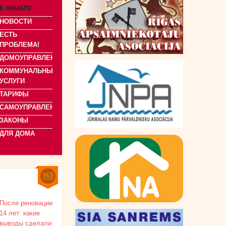
К НАЧАЛУ
НОВОСТИ
ЕСТЬ
ПРОБЛЕМА!
ДОМОУПРАВЛЕНИЕ
КОММУНАЛЬНЫЕ
УСЛУГИ
ТАРИФЫ
САМОУПРАВЛЕНИЯ
ЗАКОНЫ
ДЛЯ ДОМА
После реновации
14 лет: какие
выводы сделали