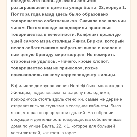
соседом. Это вновь доказали события,
разыгравшиеся в доме на улице Балта, 22, корпус 1.
Полтора года назад здесь было образовано
товарищество собственников. Сначала все шло чин
чином. Потом соседи заподозрили правление
товарищества в нечестности. Конфликт дошел до
ушей самого мэра столицы Яниса Биркса, который
велел собственникам собраться снова и послал к
ним целую бригаду миротворцев. Но помирить
стороны не удалось. «Ничего, кроме хлопот,
товарищество нам не принесло», позже
признавались вашему корреспонденту жильцы.
В филиале домоуправления Nordeķi было многолюдно.
Жильцам, подоспевшим на встречу последними,
приходилось стоять вдоль стеночки, самые же дерзкие
отправлялись за стульями в соседние кабинеты. Было
ясно, что разговор предстоит долгий. На собрании
обсуждали деятельность товарищества собственников
дома по улице Балта, 22, к.1, которое для большей
части жителей, как кость в горле.