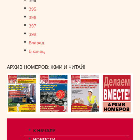
394
395
396
397
398
Вперед
В конец
АРХИВ НОМЕРОВ: ЖМИ И ЧИТАЙ!
К НАЧАЛУ
НОВОСТИ