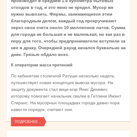
производит в среднем 1.6 кубометра бытовых
отходов в год, и это явно не предел. Мусор же
нужно вывозить. Фирмы, занимающиеся этим
благородным делом, каждый год прокручивают
через свои счета около 10 миллионов латов. Сумма
для города не большая и не маленькая, но как раз в
пору для того, чтобы предприниматели вступили за
нее в драку. Очередной раунд начался буквально на
днях. Грязью обдало всех.
К операторам масса претензий
По кабинетам столичной Ратуши несколько недель
путешествует новая концепция вывоза мусора. На
защиту документа стал вице-мэр Янис Диневич,
которому помогает начальник свалки в Гетлини Имант
Стиранс. На мусорных площадках города давно пора
навести порядок, считают они.
ПОДРОБНЕЕ...