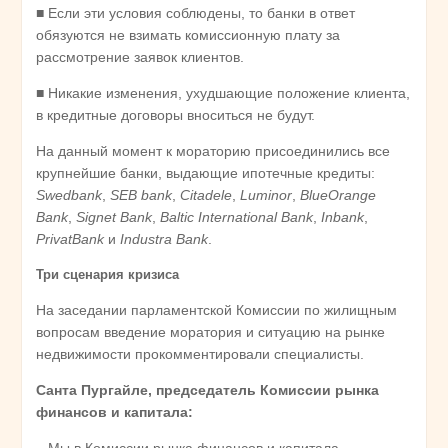
■ Если эти условия соблюдены, то банки в ответ
обязуются не взимать комиссионную плату за
рассмотрение заявок клиентов.
■ Никакие изменения, ухудшающие положение клиента,
в кредитные договоры вноситься не будут.
На данный момент к мораторию присоединились все
крупнейшие банки, выдающие ипотечные кредиты:
Swedbank
,
SEB bank
,
Citadele
,
Luminor
,
BlueOrange
Bank
,
Signet Bank
,
Baltic International Bank
,
Inbank
,
PrivatBank
и
Industra Bank
.
Три сценария кризиса
На заседании парламентской Комиссии по жилищным
вопросам введение моратория и ситуацию на рынке
недвижимости прокомментировали специалисты.
Санта Пургайле, председатель Комиссии рынка
финансов и капитала:
– Мы в Комиссии рынка финансов и капитала