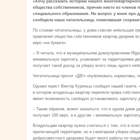
«Хочу рассказать историю нашего многоквартирног
общества собственников, причем никто из членов 
специального образования. Но вопрос у меня про др
сообщила наша читательница, пожелавшая сохрани
По словам читательницы, у дома совсем небольшая п
правления общества собственников квартир дворник вс
евро «на бумаге».
– Я читала, что в муниципальном домоуправлении
Rīga
минимальную зарплату, ухаживают за территориями дв
получает такой доход за уборку всего лишь одного не
Читательница просит «ДВ!» опубликовать нормативы, п
Однако юрист Виктор Куриньш сообщил нашей газете, ч
в котором владельцы квартир переняли права собстве
имеет возможность свободно устанавливать зарплату д
– Таким образом, может оказаться, что в одном доме д
получает 100 евро, а в другом – минимальную зарплату,
Владельцам квартир нужно считаться с тем, что в плат
прилегающей территории, но и санитарная уборка общ
добросовестного дворника будет много работы по подд