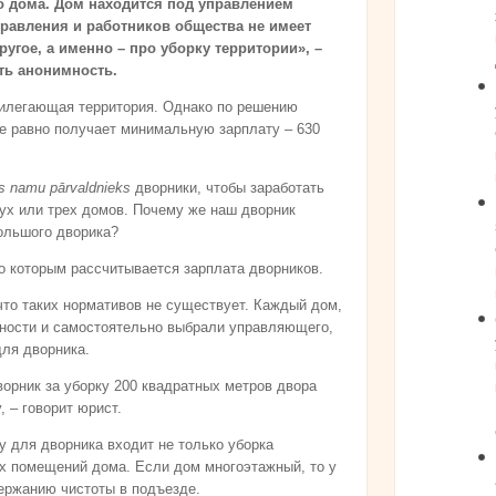
о дома. Дом находится под управлением
правления и работников общества не имеет
угое, а именно – про уборку территории», –
ть анонимность.
рилегающая территория. Однако по решению
е равно получает минимальную зарплату – 630
s namu pārvaldnieks
дворники, чтобы заработать
ух или трех домов. Почему же наш дворник
большого дворика?
о которым рассчитывается зарплата дворников.
то таких нормативов не существует. Каждый дом,
нности и самостоятельно выбрали управляющего,
ля дворника.
ворник за уборку 200 квадратных метров двора
 – говорит юрист.
у для дворника входит не только уборка
их помещений дома. Если дом многоэтажный, то у
ержанию чистоты в подъезде.