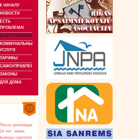
К НАЧАЛУ
НОВОСТИ
ЕСТЬ
ПРОБЛЕМА!
ДОМОУПРАВЛЕНИЕ
КОММУНАЛЬНЫЕ
УСЛУГИ
ТАРИФЫ
САМОУПРАВЛЕНИЯ
ЗАКОНЫ
ДЛЯ ДОМА
После реновации
14 лет: какие
выводы сделали