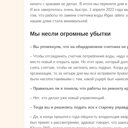
ничего с кранами не делал. В итоге мы переняли дом 
И все завертелось очень быстро. 1 апреля 2023 года 
том, что работы по замене счетчика воды
Rīgas ūdens
з
нашем доме стала минимальной.
Мы несли огромные убытки
– Вы упомянули, что на общедомовом счетчике не р
– Чтобы отсоединить счетчик потребления воды, надо з
место новый и открыть кран. Но этот кран, который до
снять счетчик, чтобы не затопить весь подвал. Когда
организации, то за четыре дня мы все исправили буква
были несопоставимыми с тем, какой ущерб был нанесе
– Правильно ли я поняла, что работы по ремонту 
– Нет, это делал уже новый управляющий.
– Тогда вы и решились подать иск к старому управ
– Да, в конце прошлого года общность владельцев ква
был принят к рассмотрению, адвокат говорит, что шансы