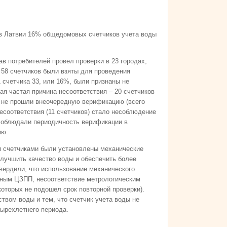
в Латвии 16% общедомовых счетчиков учета воды
ав потребителей провел проверки в 23 городах,
 58 счетчиков были взяты для проведения
1 счетчика 33, или 16%, были признаны не
я частая причина несоответствия – 20 счетчиков
к не прошли внеочередную верификацию (всего
несоответствия (11 счетчиков) стало несоблюдение
соблюдали периодичность верификации в
ию.
 счетчиками были установлены механические
лучшить качество воды и обеспечить более
твердили, что использование механического
нным ЦЗПП, несоответствие метрологическим
которых не подошел срок повторной проверки).
твом воды и тем, что счетчик учета воды не
тырехлетнего периода.