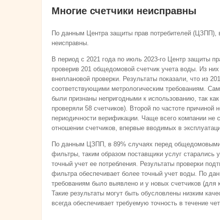
Многие счетчики неисправны
По данным Центра защиты прав потребителей (ЦЗПП), 
неисправны.
В период с 2021 года по июль 2023-го Центр защиты пр
проверив 201 общедомовой счетчик учета воды. Из них
внеплановой проверки. Результаты показали, что из 20
соответствующими метрологическим требованиям. Сама
были признаны непригодными к использованию, так ка
проверяли 58 счетчиков). Второй по частоте причиной 
периодичности верификации. Чаще всего компании не 
отношении счетчиков, впервые вводимых в эксплуатац
По данным ЦЗПП, в 89% случаях перед общедомовыми
фильтры, таким образом поставщики услуг старались у
точный учет ее потребления. Результаты проверки под
фильтра обеспечивает более точный учет воды. По да
требованиям было выявлено и у новых счетчиков (для 
Такие результаты могут быть обусловлены низким качес
всегда обеспечивает требуемую точность в течение че