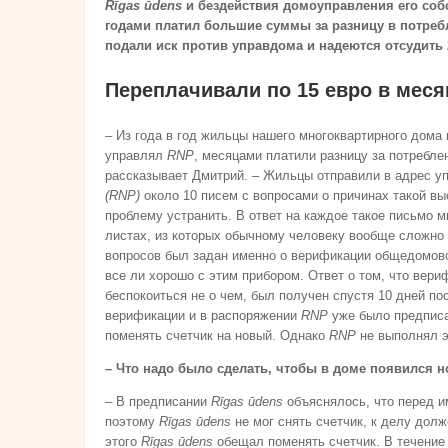
Rīgas ūdens
и бездействия домоуправления его соб
годами платил большие суммы за разницу в потре
подали иск против управдома и надеются отсудить 
Переплачивали по 15 евро в меся
– Из года в год жильцы нашего многоквартирного дома н
управлял
RNP
, месяцами платили разницу за потреблен
рассказывает Дмитрий. – Жильцы отправили в адрес 
(RNP)
около 10 писем с вопросами о причинах такой вы
проблему устранить. В ответ на каждое такое письмо 
листах, из которых обычному человеку вообще сложно 
вопросов был задан именно о верификации общедомов
все ли хорошо с этим прибором. Ответ о том, что вер
беспокоиться не о чем, был получен спустя 10 дней пос
верификации и в распоряжении
RNP
уже было предпис
поменять счетчик на новый. Однако
RNP
не выполнял эт
– Что надо было сделать, чтобы в доме появился
– В предписании
Rīgas ūdens
объяснялось, что перед и
поэтому
Rīgas ūdens
не мог снять счетчик, к делу дол
этого
Rīgas ūdens
обещал поменять счетчик. В течение