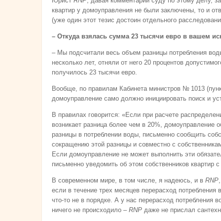
Юрист
RNP
, давая комментарии суду по этому делу, з
квартир у домоуправления не были заключены, то и от
(уже один этот тезис достоин отдельного расследовани
– Откуда взялась сумма 23 тысячи евро в вашем ис
– Мы подсчитали весь объем разницы потребления воды
несколько лет, отняли от него 20 процентов допустимог
получилось 23 тысячи евро.
Вообще, по правилам Кабинета министров № 1013 (пунк
домоуправление само должно инициировать поиск и ус
В правилах говорится: «Если при расчете распределен
возникает разница более чем в 20%, домоуправление о
разницы в потреблении воды, письменно сообщить соб
сокращению этой разницы и совместно с собственникам
Если домоуправление не может выполнить эти обязате
письменно уведомить об этом собственников квартир с
В современном мире, в том числе, я надеюсь, и в
RNP
если в течение трех месяцев перерасход потребления 
что-то не в порядке. А у нас перерасход потребления 
ничего не происходило –
RNP
даже не прислал сантехн