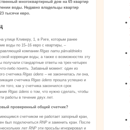
ственный многоквартирный дом на 65 квартир
блении воды. Недавно владельцы квартир
23 тысячи евро.
ц
а улице Кливеру, 1, в Риге, которым ранее
ие воды по 15–16 евро с квартиры, –
управляющей компании
Rīgas namu pārvaldnieks
сокой коррекции воды, а также о возможностях эту
мы получали стандартные ответы на трех-четырех
что-либо понять. Забавный момент: один из
ого счетчика
Rīgas ūdens
– не закончилась ли она,
ификация счетчика
Rīgas ūdens
прошла успешно и
ле того, как у счетчика закончился срок
ание
Rīgas ūdens
о том, что нужно сделать, чтобы
и работы в течение двух лет.
 новый проверенный общий счетчик?
меющимся счетчиком не работает запорный кран,
жен был подключиться
RNP
и заменить кран. После
 нескольких лет
RNP
эти просьбы игнорировал и