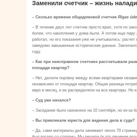
Заменили счетчик – жизнь налад
– Сколько времени общедомовой счетчик
Rīgas ūd
– В течение двух лет счетчик просто врал, хотя по за
более, что накопления у дома были. А потом еще пару 
работал, но его показания уже не учитывались: расче
заведомо завышенные исторические данные. Закончилос
году.
– Как при неисправном счетчике рассчитывали раз
площади квартир?
– Нет, делили поровну между всеми квартирами незави
независимо от площади квартир. Общая разница потре
евро в месяц, и ее распределяли на все квартиры. Но к
– Суд уже начался?
– Заседание было назначено на 10 сентября, но из-за б
– Вы привлекали юриста для ведения дела в суде?
– Да, сами материалы дела занимают около 70 страниц,
был взгляд со стороны. Мы решили (и это решение под