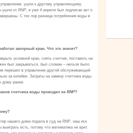
в управление, ушли к другому управляющему.
мы ушли от
RNP
, и уже 4 апреля был подписан акт о
авершены. С тех пор разница потребления воды в
аботал запорный кран. Что это значит?
акрыть основной кран, снять счетчик, поставить на
лжен был закрываться, был сломан – нельзя было
 дом перешел в управление другой обслуживающей
льно за копейки. Затраты на замену счетчика воды
н дому ранее.
кранов счетчика воды проводил не
RNP
?
дому?
ртир нашего дома подала в суд на
RNP
, наш иск
 выиграть есть, потому что математика не врет.