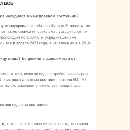
илась
ens
находился в неисправном состоянии?
кону домоуправление обязано было действовать тем
лет после окончания срока эксплуатации счетчик
т происходил по формуле, усреднявшей уже
ь все в апреле 2023 года, а началось еще в 2019
ницу воды? Ее делили в зависимости от
симо от того, сколько воды потребляли жильцы и
бления воды для дома составляла около 600–700
ак только заменили счетчик, все наладилось.
олезни судьи не состоялось.
 и, хотя в нашей компании юрист есть, тут нужен
держали владельцы квартир), что если отсудим