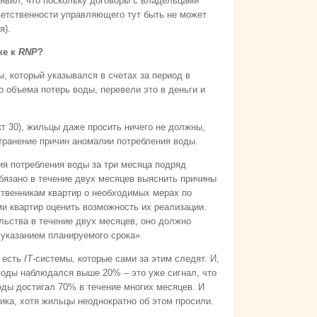
аявил, что поскольку договоры с владельцами
ветственности управляющего тут быть не может
я).
ке к
RNP
?
, который указывался в счетах за период в
о объема потерь воды, перевели это в деньги и
т 30), жильцы даже просить ничего не должны,
транение причин аномалии потребления воды.
ия потребления воды за три месяца подряд
бязано в течение двух месяцев выяснить причины
ственникам квартир о необходимых мерах по
и квартир оценить возможность их реализации.
льства в течение двух месяцев, оно должно
 указанием планируемого срока».
, есть
IT
-системы, которые сами за этим следят. И,
воды наблюдался выше 20% – это уже сигнал, что
воды достигал 70% в течение многих месяцев. И
ика, хотя жильцы неоднократно об этом просили.