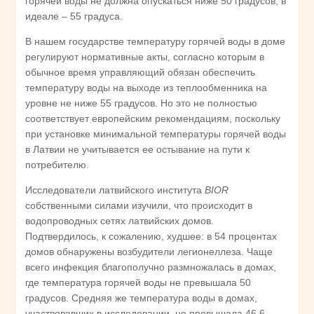
горячей воды не должна опускаться ниже 50 градусов, в
идеале – 55 градуса.
В нашем государстве температуру горячей воды в доме
регулируют нормативные акты, согласно которым в
обычное время управляющий обязан обеспечить
температуру воды на выходе из теплообменника на
уровне не ниже 55 градусов. Но это не полностью
соответствует европейским рекомендациям, поскольку
при установке минимальной температуры горячей воды
в Латвии не учитывается ее остывание на пути к
потребителю.
Исследователи латвийского института
BIOR
собственными силами изучили, что происходит в
водопроводных сетях латвийских домов.
Подтвердилось, к сожалению, худшее: в 54 процентах
домов обнаружены возбудители легионеллеза. Чаще
всего инфекция благополучно размножалась в домах,
где температура горячей воды не превышала 50
градусов. Средняя же температура воды в домах,
участвовавших в исследовании, не превышала 46,6