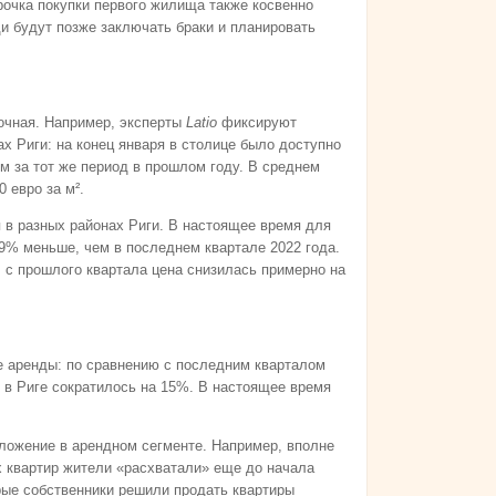
очка покупки первого жилища также косвенно
и будут позже заключать браки и планировать
точная. Например, эксперты
Latio
фиксируют
х Риги: на конец января в столице было доступно
ем за тот же период в прошлом году. В среднем
 евро за м².
 в разных районах Риги. В настоящее время для
 9% меньше, чем в последнем квартале 2022 года.
, с прошлого квартала цена снизилась примерно на
 аренды: по сравнению с последним кварталом
 в Риге сократилось на 15%. В настоящее время
ложение в арендном сегменте. Например, вполне
х квартир жители «расхватали» еще до начала
орые собственники решили продать квартиры