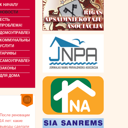
К НАЧАЛУ
НОВОСТИ
ЕСТЬ
ПРОБЛЕМА!
ДОМОУПРАВЛЕНИЕ
КОММУНАЛЬНЫЕ
УСЛУГИ
ТАРИФЫ
САМОУПРАВЛЕНИЯ
ЗАКОНЫ
ДЛЯ ДОМА
После реновации
14 лет: какие
выводы сделали