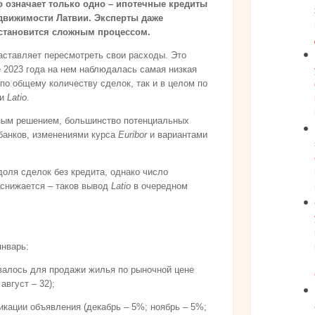
о означает только одно – ипотечные кредиты
едвижимости Латвии. Эксперты даже
 становится сложным процессом.
аставляет пересмотреть свои расходы. Это
 2023 года на нем наблюдалась самая низкая
 по общему количеству сделок, так и в целом по
ии
Latio
.
зным решением, большинство потенциальных
банков, изменениями курса
Euribor
и вариантами
доля сделок без кредита, однако число
 снижается – таков вывод
Latio
в очередном
январь:
овалось для продажи жилья по рыночной цене
август – 32);
кации объявления (декабрь – 5%; ноябрь – 5%;